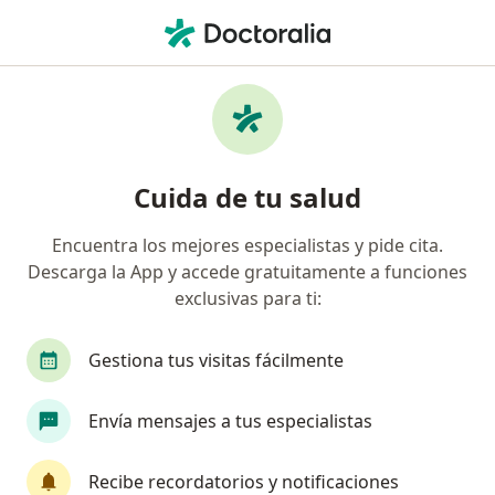
Men
Enfermedad Del Reflujo Gastroesofágico - Niño • Cartagena, Bolívar
Filtros
• 1
Seguro
Mapa
Especialistas en Enfermedad del Reflujo
Cuida de tu salud
Gastroesofágico - Niño en Cartagena
Encuentra los mejores especialistas y pide cita.
Descarga la App y accede gratuitamente a funciones
¿Qué especialidad estás buscando?
exclusivas para ti:
Pediatra
Psicólogo
Gastroenterólogo
Gestiona tus visitas fácilmente
Envía mensajes a tus especialistas
Recibe recordatorios y notificaciones