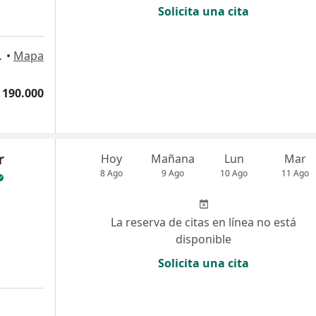
Solicita una cita
pa, Cartagena
•
Mapa
 190.000
r
Hoy
Mañana
Lun
Mar
8 Ago
9 Ago
10 Ago
11 Ago
La reserva de citas en línea no está
disponible
Solicita una cita
a