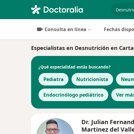
especiali
Consulta en línea
Fechas dispo
Especialistas en Desnutrición en Cart
¿Qué especialidad estás buscando?
Pediatra
Nutricionista
Neum
Endocrinólogo pediátrico
Ver má
Dr. Julian Fernan
Martinez del Vall