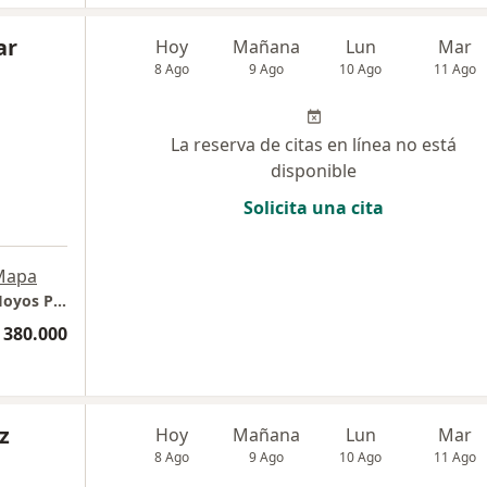
ar
Hoy
Mañana
Lun
Mar
8 Ago
9 Ago
10 Ago
11 Ago
La reserva de citas en línea no está
disponible
Solicita una cita
Mapa
Consultorio privado Bocagrande- Dra Pilar Hoyos Pediatra
 380.000
z
Hoy
Mañana
Lun
Mar
8 Ago
9 Ago
10 Ago
11 Ago