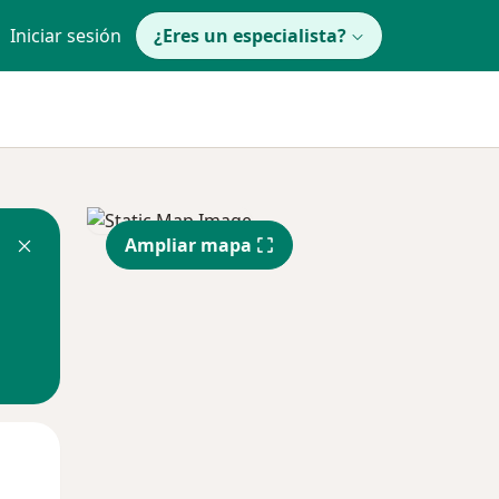
Iniciar sesión
¿Eres un especialista?
Ampliar mapa
Mié
Jue
Vie
12 Ago
13 Ago
14 Ago