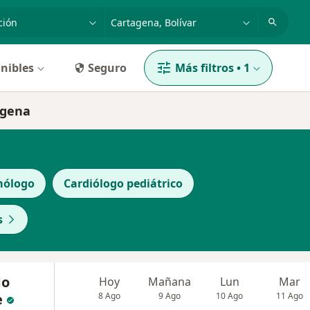
dad, enfermedad o nombre
p. ej. Bogotá
nibles
Seguro
Más filtros
•
1
agena
ólogo
Cardiólogo pediátrico
s
do
Hoy
Mañana
Lun
Mar
e
8 Ago
9 Ago
10 Ago
11 Ago