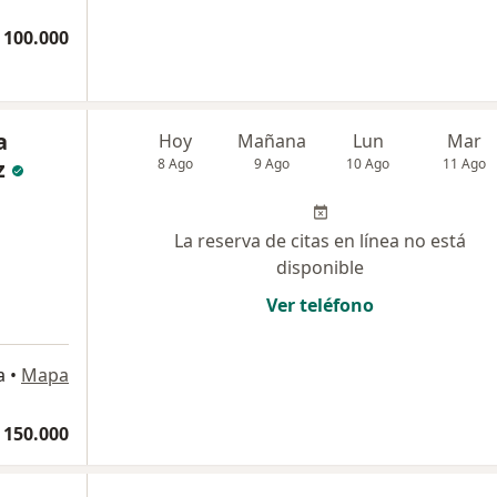
 100.000
a
Hoy
Mañana
Lun
Mar
z
8 Ago
9 Ago
10 Ago
11 Ago
La reserva de citas en línea no está
disponible
Ver teléfono
a
•
Mapa
 150.000