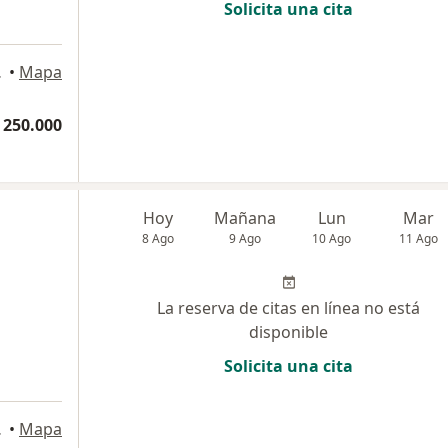
Solicita una cita
artagena
•
Mapa
 250.000
Hoy
Mañana
Lun
Mar
8 Ago
9 Ago
10 Ago
11 Ago
La reserva de citas en línea no está
disponible
Solicita una cita
artagena
•
Mapa