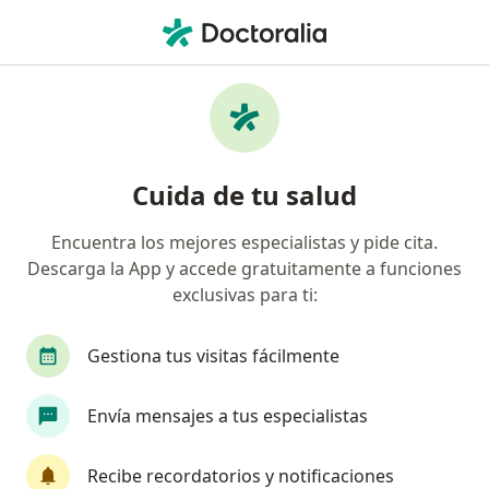
Men
Desnutrición • Montería, Córdoba
Filtros
• 1
Seguro
Mapa
Especialistas en Desnutrición en Montería
Cuida de tu salud
Encuentra los mejores especialistas y pide cita.
¿Qué especialidad estás buscando?
Descarga la App y accede gratuitamente a funciones
Pediatra
exclusivas para ti:
Gestiona tus visitas fácilmente
Envía mensajes a tus especialistas
Recibe recordatorios y notificaciones