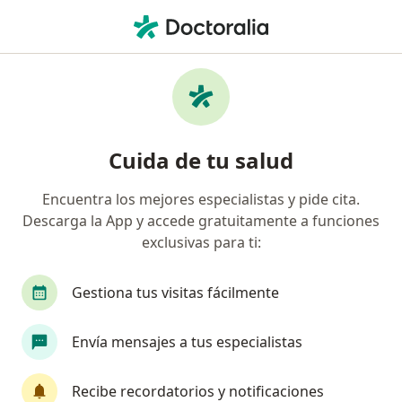
Men
¿Qué estás buscando?
Página De Inicio
Enfermedades
Enfermedad Celíaca (Esprúe Celíaco)
Enfermedad celíaca (esprúe
Cuida de tu salud
celíaco) - Información, expertos y
Encuentra los mejores especialistas y pide cita.
preguntas frecuentes
Descarga la App y accede gratuitamente a funciones
exclusivas para ti:
Gestiona tus visitas fácilmente
Información
Pregunta al Experto
Envía mensajes a tus especialistas
Recibe recordatorios y notificaciones