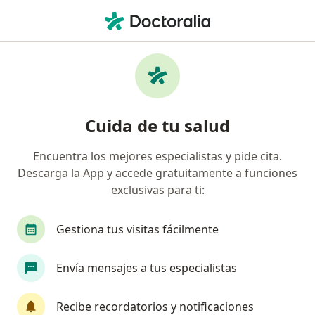
Men
Diabetes De Comienzo En Adultos • Manizales, Caldas
Filtros
• 1
Seguro
Mapa
Especialistas en Diabetes de comienzo en
Cuida de tu salud
adultos en Manizales
Encuentra los mejores especialistas y pide cita.
Descarga la App y accede gratuitamente a funciones
¿Qué especialidad estás buscando?
exclusivas para ti:
Geriatra
Internista
Gestiona tus visitas fácilmente
Envía mensajes a tus especialistas
Recibe recordatorios y notificaciones