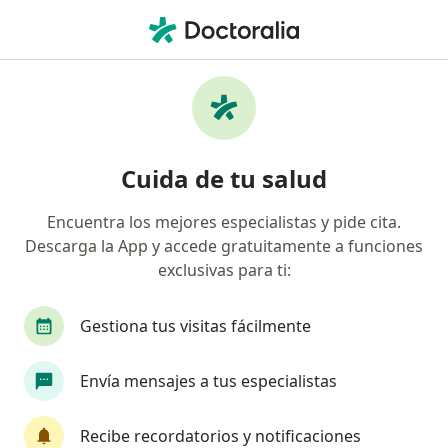
Men
Hipertiroidismo Enfermedad De Grave • Manizales, Caldas
Filtros
• 1
Seguro
Mapa
Especialistas en Hipertiroidismo
Cuida de tu salud
(Enfermedad de Grave) en Manizales
Encuentra los mejores especialistas y pide cita.
Descarga la App y accede gratuitamente a funciones
¿Qué especialidad estás buscando?
exclusivas para ti:
Endocrinólogo
Internista
Cirujano genera
Gestiona tus visitas fácilmente
Envía mensajes a tus especialistas
Recibe recordatorios y notificaciones