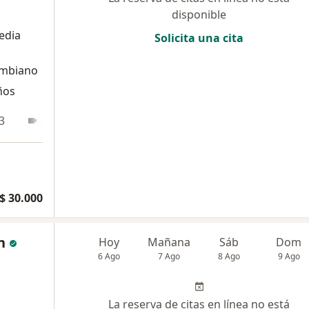
disponible
edia
Solicita una cita
ombiano
ños
3
En línea
$ 30.000
n
Hoy
Mañana
Sáb
Dom
6 Ago
7 Ago
8 Ago
9 Ago
La reserva de citas en línea no está