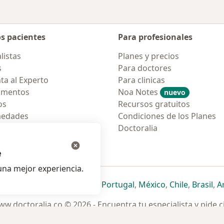
os pacientes
Para profesionales
listas
Planes y precios
s
Para doctores
ta al Experto
Para clinicas
amentos
Noa Notes
nuevo
os
Recursos gratuitos
medades
Condiciones de los Planes
tas Frecuentes
Doctoralia
ión para móvil
e
na mejor experiencia.
ueva pestaña
en una nueva pestaña
e abre en una nueva pestaña
se abre en una nueva pestaña
se abre en una nueva pestaña
se abre en una nueva pestaña
se abre en una nueva p
se abre en una
se abre e
se
Italia
,
Deutschland
,
Česko
,
Portugal
,
México
,
Chile
,
Brasil
,
A
w.doctoralia.co © 2026 - Encuentra tu especialista y pide c