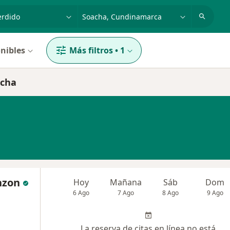
dad, enfermedad o nombre
p. ej. Bogotá
nibles
Más filtros
•
1
acha
nzon
Hoy
Mañana
Sáb
Dom
6 Ago
7 Ago
8 Ago
9 Ago
La reserva de citas en línea no está