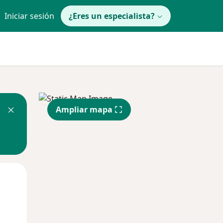
Iniciar sesión
¿Eres un especialista?
Ampliar mapa
Lun
Mar
Mié
10 Ago
11 Ago
12 Ago