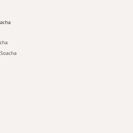
oacha
acha
 Soacha
ría: Otras enfermedades en Soacha