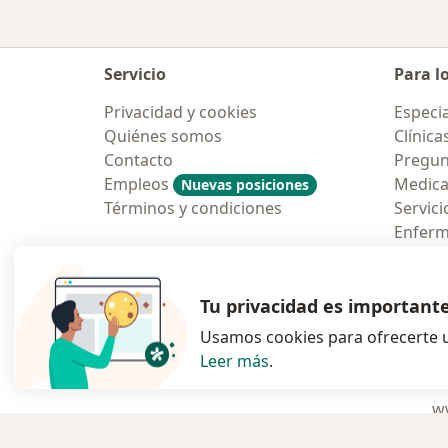
Servicio
Para l
Privacidad y cookies
Especia
Quiénes somos
Clínica
Contacto
Pregun
Empleos
Medic
Nuevas posiciones
Términos y condiciones
Servici
Enfer
Pregun
Aplicac
Tu privacidad es important
Usamos cookies para ofrecerte u
Leer más
.
se abre en una n
se abre 
s
Polska
,
Türkiye
,
España
,
ww