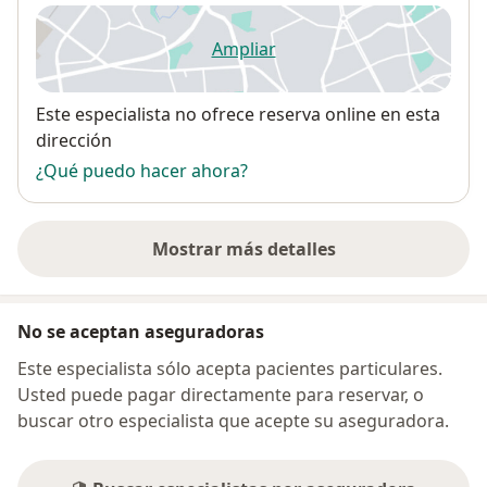
Ampliar
se abre en una nueva pestañ
Disponibilidad
Este especialista no ofrece reserva online en esta
dirección
¿Qué puedo hacer ahora?
Mostrar más detalles
sobre la dirección
No se aceptan aseguradoras
Este especialista sólo acepta pacientes particulares.
Usted puede pagar directamente para reservar, o
buscar otro especialista que acepte su aseguradora.