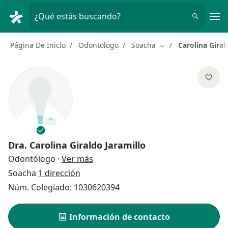
Men
¿Qué estás buscando?
Página De Inicio
Odontólogo
Soacha
Carolina Giral
Cambiar de ciudad
Dra.
Carolina Giraldo Jaramillo
sobre las especializaciones
Odontólogo
·
Ver más
Soacha
1 dirección
Núm. Colegiado: 1030620394
Información de contacto