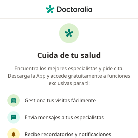
Men
¿Qué estás buscando?
Página De Inicio
Enfermedades
Inflamación De Encía
Inflamación de encía -
Cuida de tu salud
Información, expertos y
preguntas frecuentes
Encuentra los mejores especialistas y pide cita.
Descarga la App y accede gratuitamente a funciones
exclusivas para ti:
Gestiona tus visitas fácilmente
Información
Envía mensajes a tus especialistas
No descuides tu salud
Recibe recordatorios y notificaciones