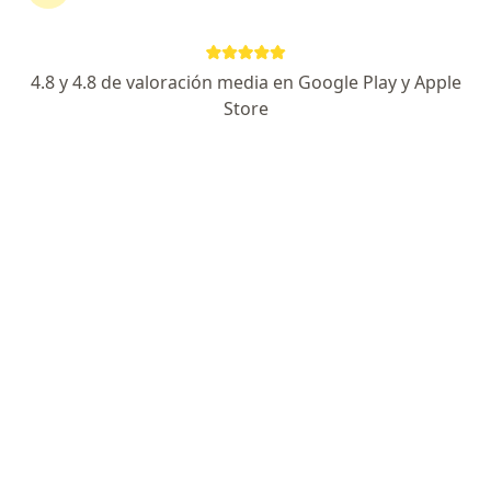
Escoge la consulta en línea para empezar o
continuar tu tratamiento sin salir de casa. Si lo
necesitas, también puedes reservar una cita
4.8 y 4.8 de valoración media en Google Play y Apple
presencial.
Store
Mostrar especialistas
¿Cómo funciona?
Expertos en inflamación de encía
Juan Sebastian Franco Cano
Odontólogo
Pereira