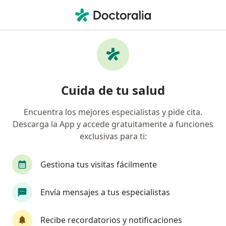
Men
Diente Roto • Valledupar, César
Filtros
• 1
Seguro
Mapa
Especialistas en Diente roto en Valledupar
Cuida de tu salud
Encuentra los mejores especialistas y pide cita.
¿Qué especialidad estás buscando?
Descarga la App y accede gratuitamente a funciones
Odontólogo
exclusivas para ti:
Gestiona tus visitas fácilmente
Envía mensajes a tus especialistas
Recibe recordatorios y notificaciones