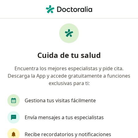
Men
Dientes Apiñados • Valledupar, César
Filtros
• 1
Seguro
Mapa
Especialistas en Dientes apiñados en
Cuida de tu salud
Valledupar
Encuentra los mejores especialistas y pide cita.
Descarga la App y accede gratuitamente a funciones
¿Qué especialidad estás buscando?
exclusivas para ti:
Odontólogo
Radiólogo
Especialista en M
Gestiona tus visitas fácilmente
Envía mensajes a tus especialistas
Recibe recordatorios y notificaciones