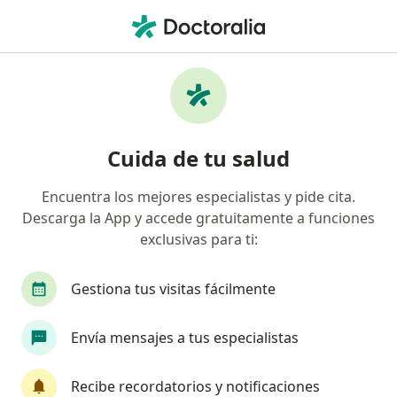
Men
Anomalías Dentales • Valledupar, César
Filtros
• 1
Seguro
Mapa
Especialistas en Anomalías dentales en
Cuida de tu salud
Valledupar
Encuentra los mejores especialistas y pide cita.
Descarga la App y accede gratuitamente a funciones
¿Qué especialidad estás buscando?
exclusivas para ti:
Odontólogo
Gestiona tus visitas fácilmente
Envía mensajes a tus especialistas
Recibe recordatorios y notificaciones