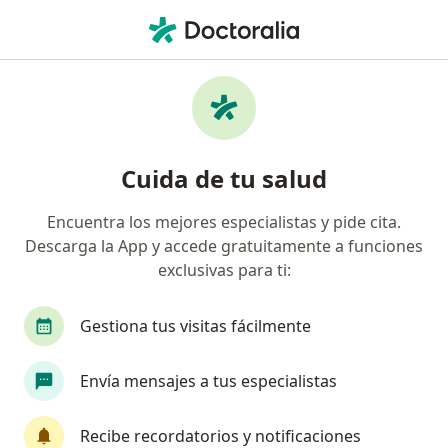
Men
Pulpitis • Valledupar, César
Filtros
• 1
Seguro
Mapa
Especialistas en Pulpitis en Valledupar
Cuida de tu salud
Encuentra los mejores especialistas y pide cita.
¿Qué especialidad estás buscando?
Descarga la App y accede gratuitamente a funciones
Odontólogo
exclusivas para ti:
Gestiona tus visitas fácilmente
Envía mensajes a tus especialistas
Recibe recordatorios y notificaciones