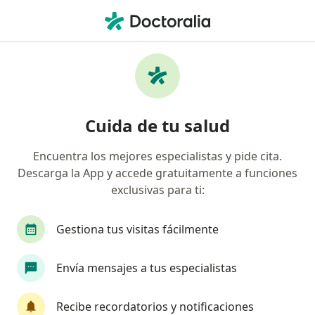
Men
¿Qué estás buscando?
Página De Inicio
Enfermedades
Trastorno De Estrés Postraumático
Trastorno de estrés
Cuida de tu salud
postraumático - Información,
Encuentra los mejores especialistas y pide cita.
expertos y preguntas frecuentes
Descarga la App y accede gratuitamente a funciones
exclusivas para ti:
Gestiona tus visitas fácilmente
Información
Pregunta al Experto
Envía mensajes a tus especialistas
Recibe recordatorios y notificaciones