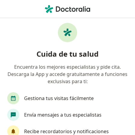
Men
Discrepancias De Los Maxilares • Chía, Cundinamarca
Filtros
• 1
Seguro
Mapa
Especialistas en Discrepancias de los
Cuida de tu salud
maxilares en Chía
Encuentra los mejores especialistas y pide cita.
Descarga la App y accede gratuitamente a funciones
¿Qué especialidad estás buscando?
exclusivas para ti:
Odontólogo
Gestiona tus visitas fácilmente
Envía mensajes a tus especialistas
Recibe recordatorios y notificaciones