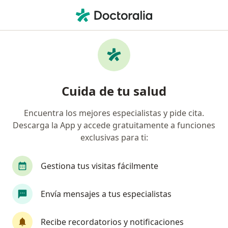
Men
Disfagia Orofaríngea O Esofágica • Suba, Cundinamarca
Filtros
• 1
Seguro
Mapa
Especialistas en Disfagia orofaríngea o
Cuida de tu salud
esofágica en Suba
Encuentra los mejores especialistas y pide cita.
Descarga la App y accede gratuitamente a funciones
¿Qué especialidad estás buscando?
exclusivas para ti:
Fonoaudiólogo
Fisioterapeuta
Psicólogo
Gestiona tus visitas fácilmente
Envía mensajes a tus especialistas
Recibe recordatorios y notificaciones