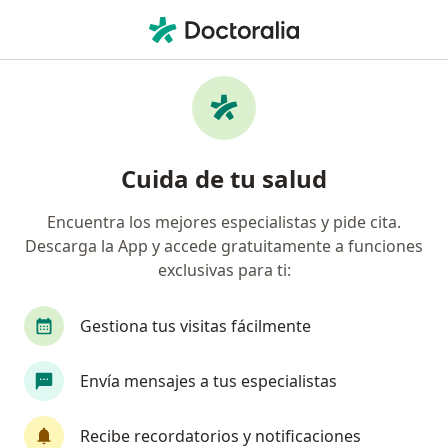
Men
Disfagia Orofaríngea O Esofágica • Bogotá, Cundinamarca
Filtros
• 1
Seguro
Mapa
Especialistas en Disfagia orofaríngea o
Cuida de tu salud
esofágica en Bogotá
Encuentra los mejores especialistas y pide cita.
Descarga la App y accede gratuitamente a funciones
¿Qué especialidad estás buscando?
exclusivas para ti:
Fonoaudiólogo
Psicólogo
Cirujano plásti
Gestiona tus visitas fácilmente
Envía mensajes a tus especialistas
Recibe recordatorios y notificaciones