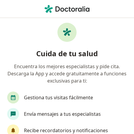
Men
Trastorno Del Aprendizaje No Verbal Tanv • Suba, Cundinamarca
Filtros
• 1
Seguro
Mapa
Especialistas en Trastorno del Aprendizaje
Cuida de tu salud
no Verbal (TANV) en Suba
Encuentra los mejores especialistas y pide cita.
Descarga la App y accede gratuitamente a funciones
¿Qué especialidad estás buscando?
exclusivas para ti:
Fonoaudiólogo
Fisioterapeuta
Psicólogo
Gestiona tus visitas fácilmente
Envía mensajes a tus especialistas
Recibe recordatorios y notificaciones