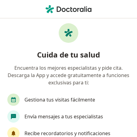
Men
Disfonía Espasmódica • Suba, Cundinamarca
Filtros
• 1
Seguro
Mapa
Especialistas en Disfonía espasmódica en
Cuida de tu salud
Suba
Encuentra los mejores especialistas y pide cita.
Descarga la App y accede gratuitamente a funciones
¿Qué especialidad estás buscando?
exclusivas para ti:
Fonoaudiólogo
Fisioterapeuta
Otorrinol
Gestiona tus visitas fácilmente
Envía mensajes a tus especialistas
Recibe recordatorios y notificaciones