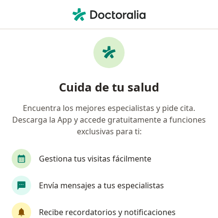
Men
¿Qué estás buscando?
Página De Inicio
Enfermedades
Trastorno De La Muda Vocal
Trastorno de la muda vocal -
Cuida de tu salud
Información, expertos y
Encuentra los mejores especialistas y pide cita.
preguntas frecuentes
Descarga la App y accede gratuitamente a funciones
exclusivas para ti:
Gestiona tus visitas fácilmente
Información
Envía mensajes a tus especialistas
Recibe recordatorios y notificaciones