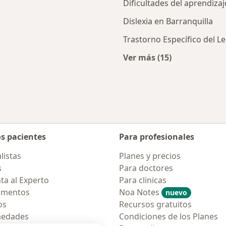
Dificultades del aprendizaj
Dislexia en Barranquilla
Trastorno Específico del Le
Ver más (15)
Más en esta catego
os pacientes
Para profesionales
listas
Planes y precios
s
Para doctores
ta al Experto
Para clinicas
amentos
Noa Notes
nuevo
os
Recursos gratuitos
medades
Condiciones de los Planes