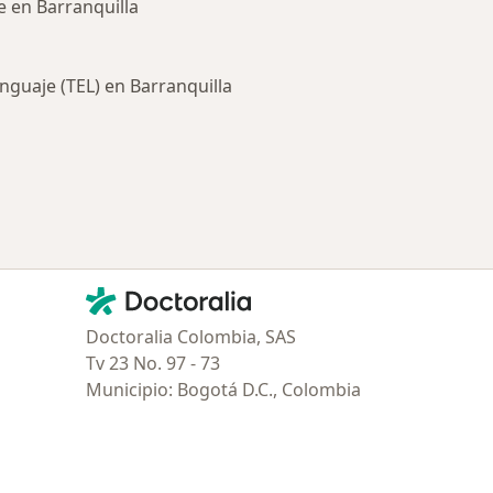
e en Barranquilla
nguaje (TEL) en Barranquilla
ría: Enfermedades más tratadas
Contacto
Doctoralia - Página de inicio
Doctoralia Colombia, SAS
Tv 23 No. 97 - 73
Municipio: Bogotá D.C., Colombia