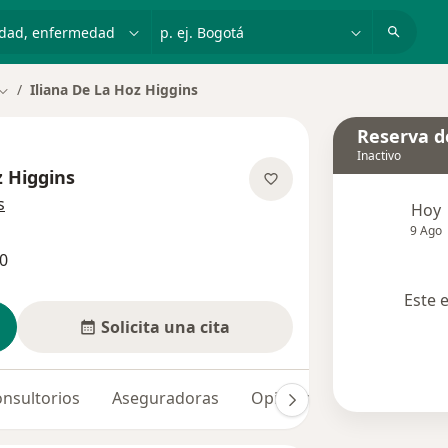
dad, enfermedad o nombre
p. ej. Bogotá
Iliana De La Hoz Higgins
Cambiar de ciudad
Reserva de
Inactivo
z Higgins
sobre las especializaciones
s
Hoy
9 Ago
0
Este 
Solicita una cita
nsultorios
Aseguradoras
Opiniones