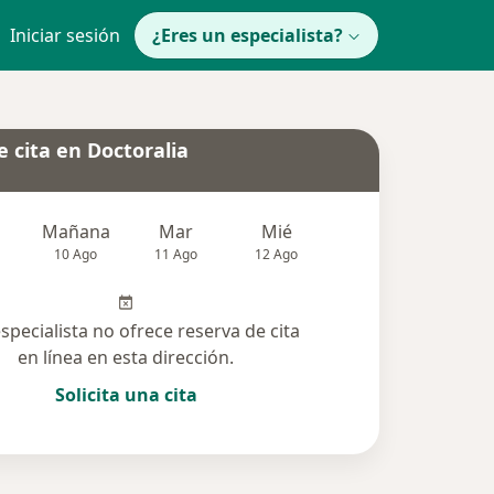
Iniciar sesión
¿Eres un especialista?
 cita en Doctoralia
Mañana
Mar
Mié
Jue
Vie
10 Ago
11 Ago
12 Ago
13 Ago
14 Ag
especialista no ofrece reserva de cita
en línea en esta dirección.
Solicita una cita