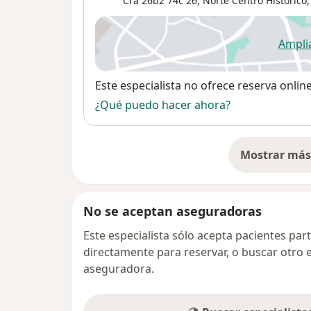
Cra 26b2 74c 26,
Norte Centro Historico
Ampli
se
Disponibilidad
Este especialista no ofrece reserva onlin
¿Qué puedo hacer ahora?
Mostrar más 
so
No se aceptan aseguradoras
Este especialista sólo acepta pacientes par
directamente para reservar, o buscar otro 
aseguradora.