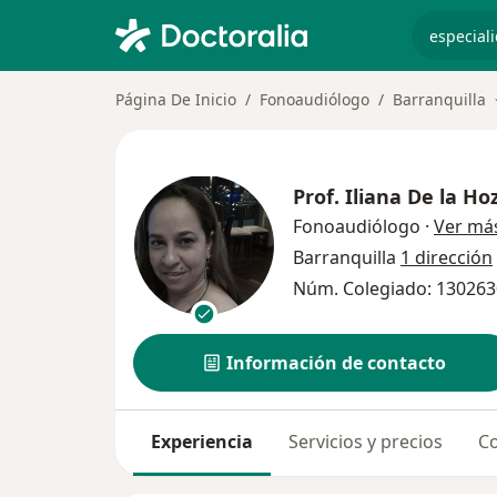
especiali
Página De Inicio
Fonoaudiólogo
Barranquilla
Prof.
Iliana De la Ho
Fonoaudiólogo
·
Ver má
Barranquilla
1 dirección
Núm. Colegiado: 130263
Información de contacto
Experiencia
Servicios y precios
Co