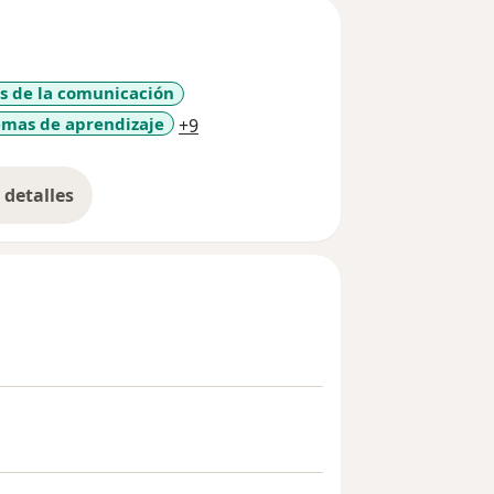
es de la comunicación
a11y_sr_more_diseases
emas de aprendizaje
+9
detalles
bre la experiencia