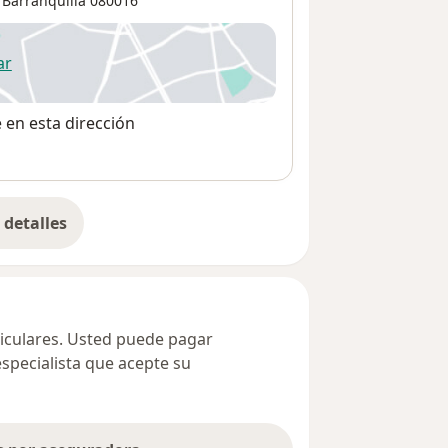
,
Barranquilla
080016
ar
 abre en una nueva pestaña
e en esta dirección
detalles
bre la dirección
ticulares. Usted puede pagar
especialista que acepte su