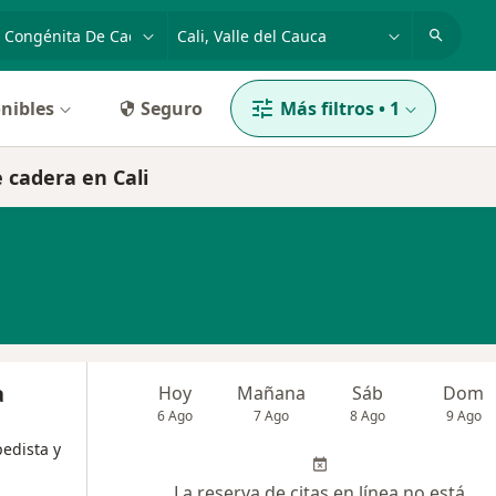
dad, enfermedad o nombre
p. ej. Bogotá
nibles
Seguro
Más filtros
•
1
e cadera en Cali
a
Hoy
Mañana
Sáb
Dom
6 Ago
7 Ago
8 Ago
9 Ago
pedista y
La reserva de citas en línea no está