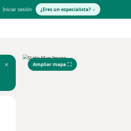
Iniciar sesión
¿Eres un especialista?
Ampliar mapa
Lun
Mar
Mié
10 Ago
11 Ago
12 Ago