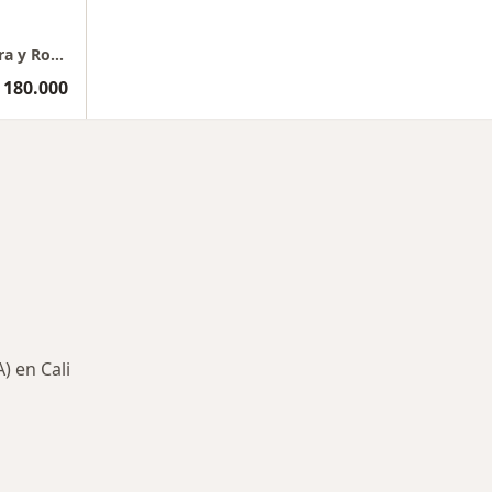
Ortopedia y traumatología, Cirugia de Cadera y Rodilla
 180.000
) en Cali
rmedades en Cali