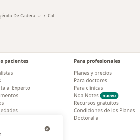
génita De Cadera
Cali
Cambiar de ciudad
os pacientes
Para profesionales
listas
Planes y precios
s
Para doctores
ta al Experto
Para clinicas
amentos
Noa Notes
nuevo
os
Recursos gratuitos
medades
Condiciones de los Planes
tas Frecuentes
Doctoralia
ión para móvil
e