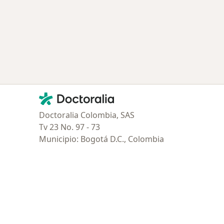
Contacto
Doctoralia - Página de inicio
Doctoralia Colombia, SAS
Tv 23 No. 97 - 73
Municipio: Bogotá D.C., Colombia