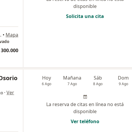
disponible
Solicita una cita
al, Consultorio 302, Cali
•
Mapa
ivado
 300.000
Osorio
Hoy
Mañana
Sáb
Dom
6 Ago
7 Ago
8 Ago
9 Ago
·
Ver
go
La reserva de citas en línea no está
disponible
Ver teléfono