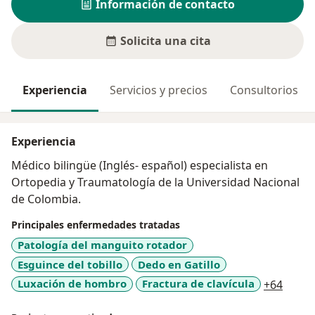
Información de contacto
Solicita una cita
Experiencia
Servicios y precios
Consultorios
Experiencia
Médico bilingüe (Inglés- español) especialista en
Ortopedia y Traumatología de la Universidad Nacional
de Colombia.
Principales enfermedades tratadas
Patología del manguito rotador
Esguince del tobillo
Dedo en Gatillo
a11y_
Luxación de hombro
Fractura de clavícula
+64