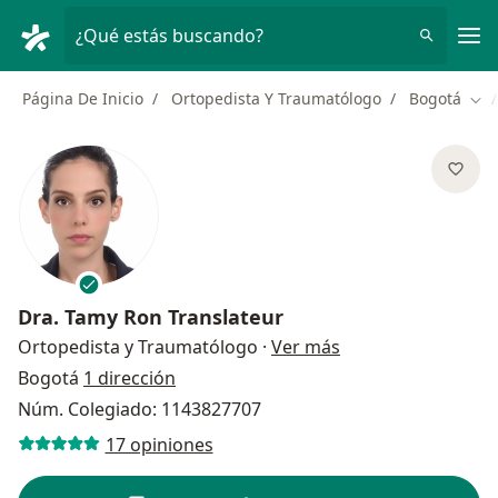
Men
¿Qué estás buscando?
Página De Inicio
Ortopedista Y Traumatólogo
Bogotá
Cam
Dra.
Tamy Ron Translateur
sobre las especial
Ortopedista y Traumatólogo
·
Ver más
Bogotá
1 dirección
Núm. Colegiado: 1143827707
17 opiniones