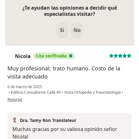
¿Te ayudan las opiniones a decidir qué
especialistas visitar?
Si
No
Nicola
Cita verificada
N
Muy profesional; trato humano. Costo de la
visita adecuado
6 de marzo de 2025
•
Edificio Consultorios Calle 49
•
Visita Ortopedia y Traumatología
•
en opinión del usuario Nicola
Reportar
Dra. Tamy Ron Translateur
Muchas gracias por su valiosa opinión señor
Nicola!