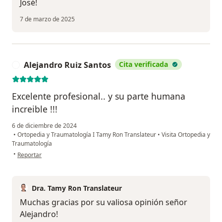
José!
7 de marzo de 2025
Alejandro Ruiz Santos
Cita verificada
A
Excelente profesional.. y su parte humana
increible !!!
6 de diciembre de 2024
•
Ortopedia y Traumatología I Tamy Ron Translateur
•
Visita Ortopedia y
Traumatología
en opinión del usuario Alejandro Ruiz Santos
•
Reportar
Dra. Tamy Ron Translateur
Muchas gracias por su valiosa opinión señor
Alejandro!