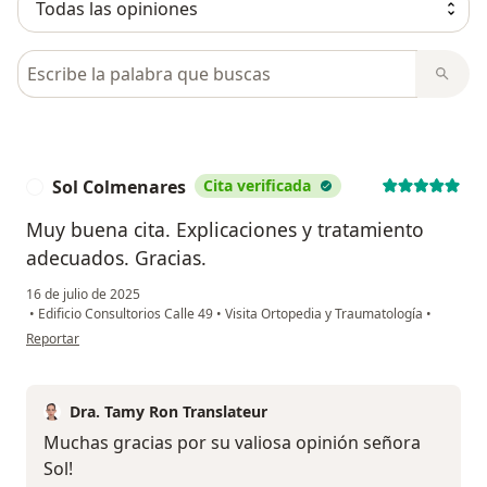
Busca en opiniones
Sol Colmenares
Cita verificada
S
Muy buena cita. Explicaciones y tratamiento
adecuados. Gracias.
16 de julio de 2025
•
Edificio Consultorios Calle 49
•
Visita Ortopedia y Traumatología
•
en opinión del usuario Sol Colmenares
Reportar
Dra. Tamy Ron Translateur
Muchas gracias por su valiosa opinión señora
Sol!