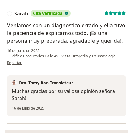
Sarah
Cita verificada
S
Veníamos con un diagnostico errado y ella tuvo
la paciencia de explicarnos todo. ¡Es una
persona muy preparada, agradable y querida!.
16 de junio de 2025
•
Edificio Consultorios Calle 49
•
Visita Ortopedia y Traumatología
•
en opinión del usuario Sarah
Reportar
Dra. Tamy Ron Translateur
Muchas gracias por su valiosa opinión señora
Sarah!
16 de junio de 2025