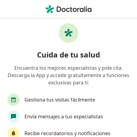
Men
Dolor Abdominal Agudo • Bucaramanga, Santander
Filtros
• 1
Seguro
Mapa
Especialistas en Dolor abdominal agudo en
Cuida de tu salud
Bucaramanga
Encuentra los mejores especialistas y pide cita.
Descarga la App y accede gratuitamente a funciones
¿Qué especialidad estás buscando?
exclusivas para ti:
Cirujano general
Especialista en Medicina Dom
Gestiona tus visitas fácilmente
Envía mensajes a tus especialistas
Recibe recordatorios y notificaciones