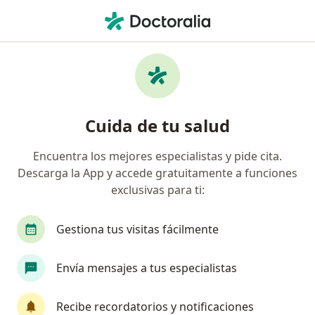
Men
Hernia Ventral • Bucaramanga, Santander
Filtros
• 1
Seguro
Mapa
Especialistas en Hernia ventral en
Cuida de tu salud
Bucaramanga
Encuentra los mejores especialistas y pide cita.
Descarga la App y accede gratuitamente a funciones
¿Qué especialidad estás buscando?
exclusivas para ti:
Cirujano general
Gestiona tus visitas fácilmente
Envía mensajes a tus especialistas
Recibe recordatorios y notificaciones