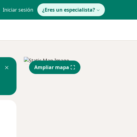
Iniciar sesión
¿Eres un especialista?
Ampliar mapa
Mar
Mié
Jue
11 Ago
12 Ago
13 Ago