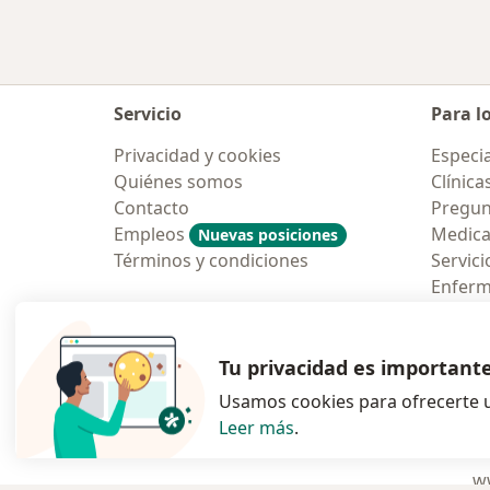
Servicio
Para l
Privacidad y cookies
Especia
Quiénes somos
Clínica
Contacto
Pregun
Empleos
Medic
Nuevas posiciones
Términos y condiciones
Servici
Enfer
Pregun
Aplicac
Tu privacidad es important
Usamos cookies para ofrecerte u
Leer más
.
se abre en una n
se abre 
s
Polska
,
Türkiye
,
España
,
ww