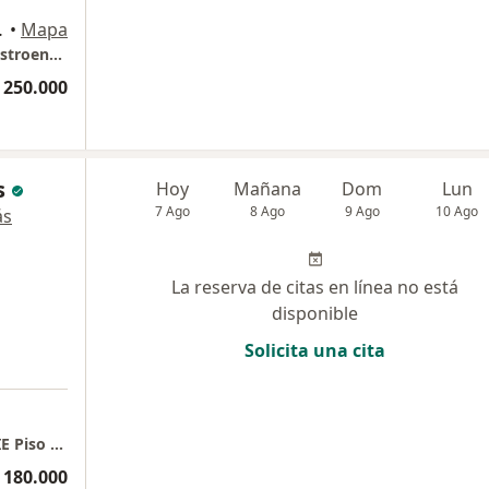
so 4, Bucaramanga
•
Mapa
Dr. Andrés Felipe Chaparro – Instituto de Gastroenterología y Hepatología del Oriente (IGHO S.A.S.)
 250.000
s
Hoy
Mañana
Dom
Lun
7 Ago
8 Ago
9 Ago
10 Ago
ás
La reserva de citas en línea no está
disponible
Solicita una cita
a
CIED Sucursal HOSPITAL INTERNACIONAL CIE Piso 9 Consultorio 910
 180.000