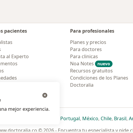
os pacientes
Para profesionales
listas
Planes y precios
s
Para doctores
ta al Experto
Para clinicas
amentos
Noa Notes
nuevo
os
Recursos gratuitos
medades
Condiciones de los Planes
tas Frecuentes
Doctoralia
ión para móvil
e
na mejor experiencia.
ueva pestaña
en una nueva pestaña
e abre en una nueva pestaña
se abre en una nueva pestaña
se abre en una nueva pestaña
se abre en una nueva pestaña
se abre en una nueva p
se abre en una
se abre e
se
Italia
,
Deutschland
,
Česko
,
Portugal
,
México
,
Chile
,
Brasil
,
A
w.doctoralia.co © 2026 - Encuentra tu especialista y pide c