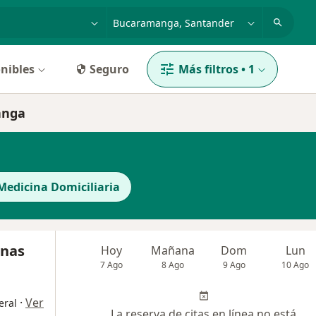
dad, enfermedad o nombre
p. ej. Bogotá
nibles
Seguro
Más filtros
•
1
anga
 Medicina Domiciliaria
enas
Hoy
Mañana
Dom
Lun
7 Ago
8 Ago
9 Ago
10 Ago
·
Ver
eral
La reserva de citas en línea no está