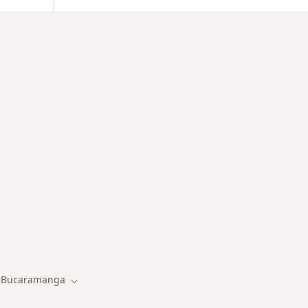
ermedades en Bucaramanga
Bucaramanga
iar de ciudad
Cambiar de ciudad