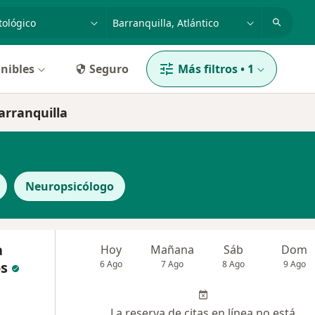
dad, enfermedad o nombre
p. ej. Bogotá
nibles
Seguro
Más filtros
•
1
arranquilla
Neuropsicólogo
a
Hoy
Mañana
Sáb
Dom
os
6 Ago
7 Ago
8 Ago
9 Ago
La reserva de citas en línea no está