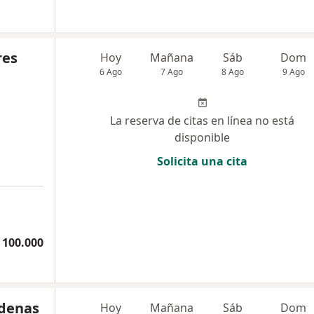
res
Hoy
Mañana
Sáb
Dom
6 Ago
7 Ago
8 Ago
9 Ago
La reserva de citas en línea no está
disponible
Solicita una cita
a
 100.000
rdenas
Hoy
Mañana
Sáb
Dom