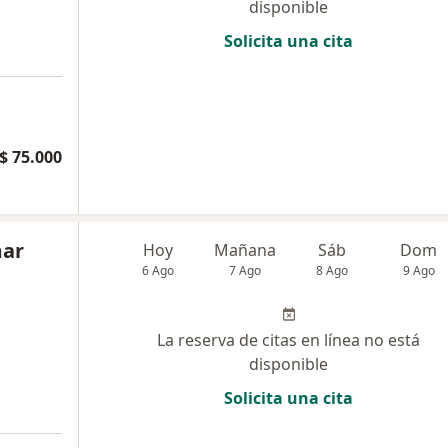
disponible
Solicita una cita
$ 75.000
mar
Hoy
Mañana
Sáb
Dom
6 Ago
7 Ago
8 Ago
9 Ago
La reserva de citas en línea no está
disponible
Solicita una cita