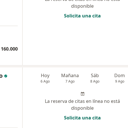
disponible
Solicita una cita
 160.000
o
Hoy
Mañana
Sáb
Dom
6 Ago
7 Ago
8 Ago
9 Ago
La reserva de citas en línea no está
disponible
Solicita una cita