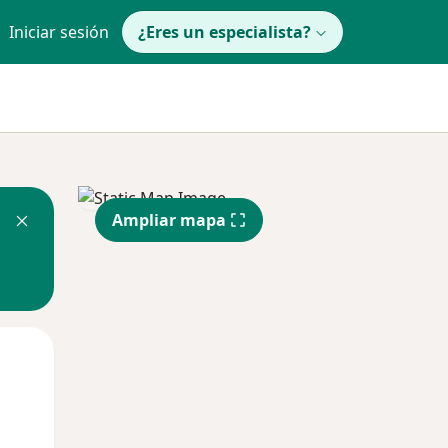
Iniciar sesión
¿Eres un especialista?
Ampliar mapa
Lun
Mar
Mié
10 Ago
11 Ago
12 Ago