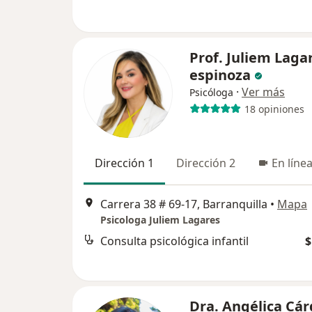
Prof. Juliem Laga
espinoza
·
Ver más
Psicóloga
18 opiniones
Dirección 1
Dirección 2
En líne
Carrera 38 # 69-17, Barranquilla
•
Mapa
Psicologa Juliem Lagares
Consulta psicológica infantil
$
Dra. Angélica Cá