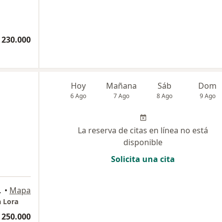
 230.000
Hoy
Mañana
Sáb
Dom
6 Ago
7 Ago
8 Ago
9 Ago
La reserva de citas en línea no está
disponible
Solicita una cita
Barranquilla
•
Mapa
a Lora
 250.000