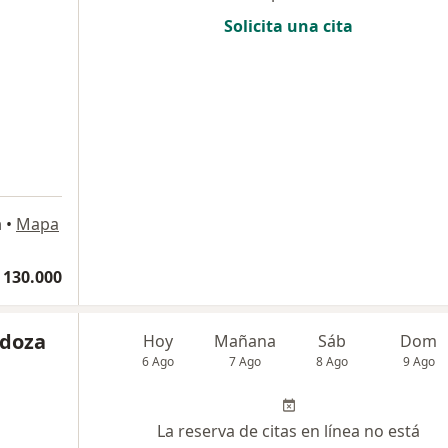
Solicita una cita
a
•
Mapa
 130.000
ndoza
Hoy
Mañana
Sáb
Dom
6 Ago
7 Ago
8 Ago
9 Ago
La reserva de citas en línea no está