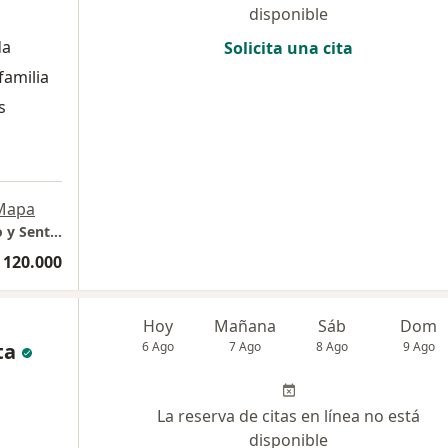
disponible
da
Solicita una cita
 familia
s
Mapa
Psicología Clínica Especializada: Crisis, Duelo y Sentido de Vida
 120.000
Hoy
Mañana
Sáb
Dom
ta
6 Ago
7 Ago
8 Ago
9 Ago
La reserva de citas en línea no está
disponible