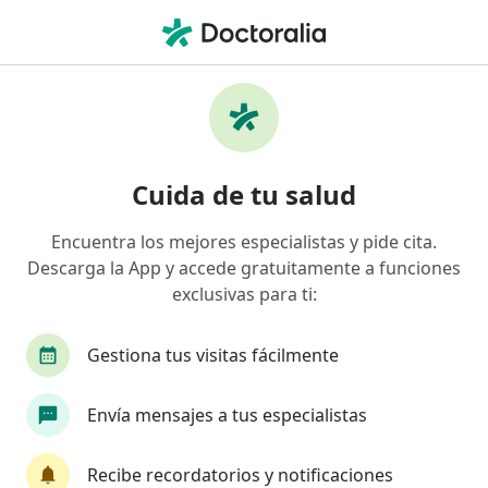
Men
Trastorno De Adaptación • Barranquilla, Atlántico
Filtros
• 1
Seguro
Mapa
Especialistas en Trastorno de Adaptación en
Cuida de tu salud
Barranquilla
Encuentra los mejores especialistas y pide cita.
Descarga la App y accede gratuitamente a funciones
¿Qué especialidad estás buscando?
exclusivas para ti:
Psicólogo
Psiquiatra
Médico general
Gestiona tus visitas fácilmente
Envía mensajes a tus especialistas
Recibe recordatorios y notificaciones