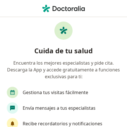
Men
Trastorno De Ansiedad Generalizada • Barranquilla, Atlántico
Filtros
• 1
Seguro
Mapa
Especialistas en Trastorno de ansiedad
Cuida de tu salud
generalizada en Barranquilla
Encuentra los mejores especialistas y pide cita.
Descarga la App y accede gratuitamente a funciones
¿Qué especialidad estás buscando?
exclusivas para ti:
Psicólogo
Psiquiatra
Médico general
Gestiona tus visitas fácilmente
Envía mensajes a tus especialistas
Recibe recordatorios y notificaciones