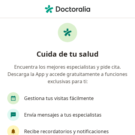
Men
Embolia Pulmonar • Funza, Cundinamarca
Filtros
• 1
Mapa
Especialistas en Embolia pulmonar en
Cuida de tu salud
Funza
Encuentra los mejores especialistas y pide cita.
Descarga la App y accede gratuitamente a funciones
¿Qué especialidad estás buscando?
exclusivas para ti:
Internista
Endocrinólogo
Terapeuta com
Gestiona tus visitas fácilmente
Envía mensajes a tus especialistas
Recibe recordatorios y notificaciones