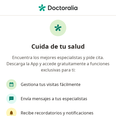
Men
Embolia Pulmonar • Bogotá, Cundinamarca
Filtros
• 1
Seguro
Mapa
Especialistas en Embolia pulmonar en
Cuida de tu salud
Bogotá
Encuentra los mejores especialistas y pide cita.
Descarga la App y accede gratuitamente a funciones
¿Qué especialidad estás buscando?
exclusivas para ti:
Internista
Neumólogo
Hematólogo
Gestiona tus visitas fácilmente
Envía mensajes a tus especialistas
Recibe recordatorios y notificaciones