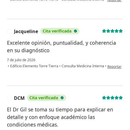
Jacqueline
Cita verificada
J
Excelente opinión, puntualidad, y coherencia
en su diagnóstico
7 de julio de 2026
en opinión del
•
Edificio Elemento Torre Tierra
•
Consulta Medicina Interna
•
Reportar
DCM
Cita verificada
D
El Dr Gil se toma su tiempo para explicar en
detalle y con enfoque académico las
condiciones médicas.