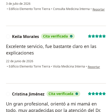
3 de julio de 2026
en opinión de
•
Edificio Elemento Torre Tierra
•
Consulta Medicina Interna
•
Reportar
Keila Morales
Cita verificada
K
Excelente servicio, fue bastante claro en las
explicaciones
22 de junio de 2026
en opinión del us
•
Edificio Elemento Torre Tierra
•
Visita Medicina Interna
•
Reportar
Cristina Jiménez
Cita verificada
C
Un gran profesional, orientó a mi mamá en
todo, muy agradecidas por la atención del Dr.