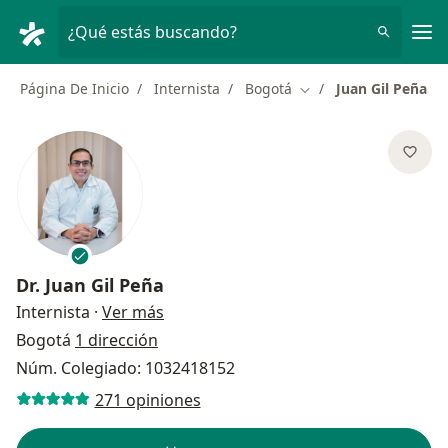
Men
¿Qué estás buscando?
Página De Inicio
Internista
Bogotá
Juan Gil Peña
Cambiar de ciudad
Dr.
Juan Gil Peña
sobre las especializaciones
Internista
·
Ver más
Bogotá
1 dirección
Núm. Colegiado: 1032418152
271 opiniones