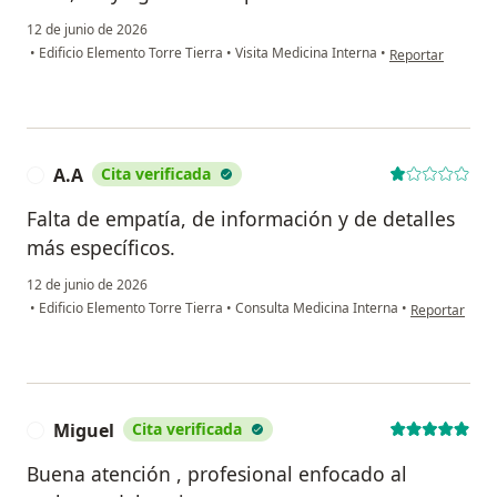
12 de junio de 2026
en opinión del us
•
Edificio Elemento Torre Tierra
•
Visita Medicina Interna
•
Reportar
A.A
Cita verificada
A
Falta de empatía, de información y de detalles
más específicos.
12 de junio de 2026
en opinión del
•
Edificio Elemento Torre Tierra
•
Consulta Medicina Interna
•
Reportar
Miguel
Cita verificada
M
Buena atención , profesional enfocado al