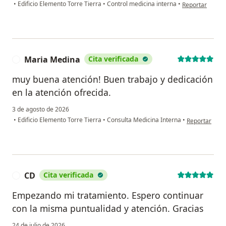
en opinión del u
•
Edificio Elemento Torre Tierra
•
Control medicina interna
•
Reportar
Maria Medina
Cita verificada
M
muy buena atención! Buen trabajo y dedicación
en la atención ofrecida.
3 de agosto de 2026
en opinión de
•
Edificio Elemento Torre Tierra
•
Consulta Medicina Interna
•
Reportar
CD
Cita verificada
C
Empezando mi tratamiento. Espero continuar
con la misma puntualidad y atención. Gracias
24 de julio de 2026