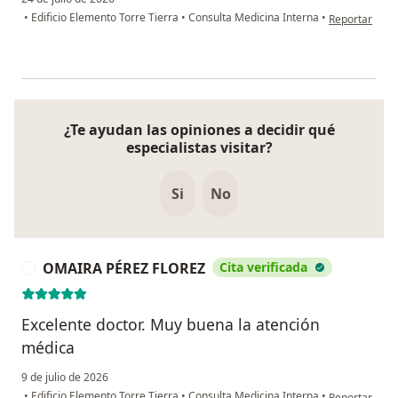
en opinión de
•
Edificio Elemento Torre Tierra
•
Consulta Medicina Interna
•
Reportar
¿Te ayudan las opiniones a decidir qué
especialistas visitar?
Si
No
OMAIRA PÉREZ FLOREZ
Cita verificada
O
Excelente doctor. Muy buena la atención
médica
9 de julio de 2026
en opinión d
•
Edificio Elemento Torre Tierra
•
Consulta Medicina Interna
•
Reportar