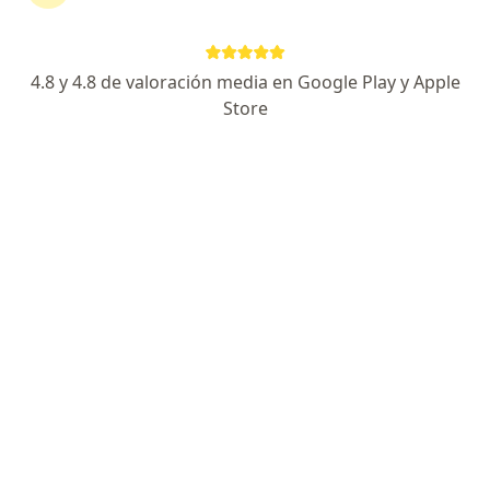
continuar tu tratamiento sin salir de casa. Si lo
necesitas, también puedes reservar una cita
presencial.
4.8 y 4.8 de valoración media en Google Play y Apple
Store
Mostrar especialistas
¿Cómo funciona?
Expertos en escorbuto
Raul Alberto Perez Escobar
Nutricionista
Medellín