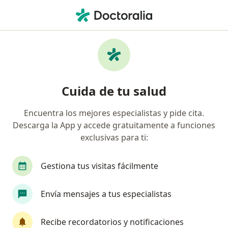
Men
¿Qué estás buscando?
Página De Inicio
Enfermedades
Escorbuto
Escorbuto - Información,
Cuida de tu salud
expertos y preguntas frecuentes
Encuentra los mejores especialistas y pide cita.
Descarga la App y accede gratuitamente a funciones
exclusivas para ti:
Información
Pregunta al Experto
Gestiona tus visitas fácilmente
Envía mensajes a tus especialistas
No descuides tu salud
Escoge la consulta en línea para empezar o
Recibe recordatorios y notificaciones