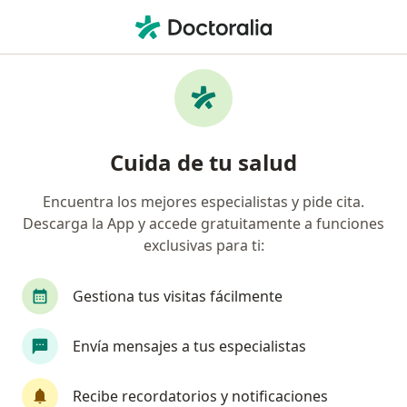
Men
Embolia Pulmonar • Tuluá, Valle del Cauca
Filtros
• 1
Mapa
Especialistas en Embolia pulmonar en Tuluá
Cuida de tu salud
Encuentra los mejores especialistas y pide cita.
¿Qué especialidad estás buscando?
Descarga la App y accede gratuitamente a funciones
Internista
Neumólogo
exclusivas para ti:
Gestiona tus visitas fácilmente
Envía mensajes a tus especialistas
Recibe recordatorios y notificaciones