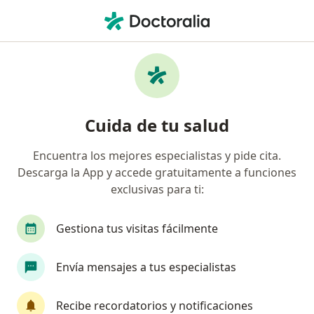
Men
Enfermedad Común Agravada Por El Trabajo • Bogotá, Cundinamarca
Filtros
• 1
Seguro
Mapa
Especialistas en Enfermedad común
Cuida de tu salud
agravada por el trabajo en Bogotá
Encuentra los mejores especialistas y pide cita.
Descarga la App y accede gratuitamente a funciones
¿Qué especialidad estás buscando?
exclusivas para ti:
Médico laboral
Médico general
Terapeuta
Gestiona tus visitas fácilmente
Envía mensajes a tus especialistas
Recibe recordatorios y notificaciones