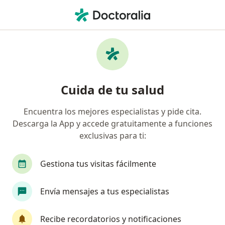
Men
Estrés Laboral • Bogotá, Cundinamarca
Filtros
• 1
Seguro
Mapa
Especialistas en Estrés laboral en Bogotá
Cuida de tu salud
Encuentra los mejores especialistas y pide cita.
¿Qué especialidad estás buscando?
Descarga la App y accede gratuitamente a funciones
Psicólogo
Sexólogo
Neuropsicólogo
exclusivas para ti:
Gestiona tus visitas fácilmente
Envía mensajes a tus especialistas
Recibe recordatorios y notificaciones