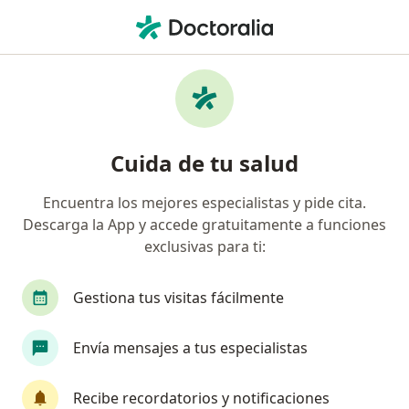
Men
Enfermedades Respiratorias En El Trabajo • Bogotá, Cundinamarca
Filtros
• 1
Mapa
Especialistas en Enfermedades respiratorias
Cuida de tu salud
en el trabajo en Bogotá
Encuentra los mejores especialistas y pide cita.
Descarga la App y accede gratuitamente a funciones
¿Qué especialidad estás buscando?
exclusivas para ti:
Médico laboral
Médico general
Gestiona tus visitas fácilmente
Envía mensajes a tus especialistas
Recibe recordatorios y notificaciones