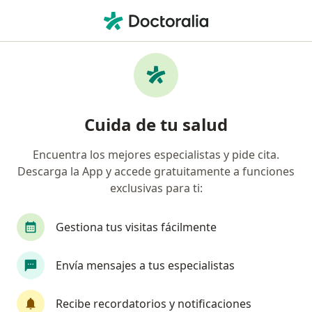
Men
¿Qué estás buscando?
Página De Inicio
Enfermedades
Acoso Laboral
Acoso laboral - Información,
Cuida de tu salud
expertos y preguntas frecuentes
Encuentra los mejores especialistas y pide cita.
Descarga la App y accede gratuitamente a funciones
exclusivas para ti:
Información
Gestiona tus visitas fácilmente
Envía mensajes a tus especialistas
No descuides tu salud
Escoge la consulta en línea para empezar o
Recibe recordatorios y notificaciones