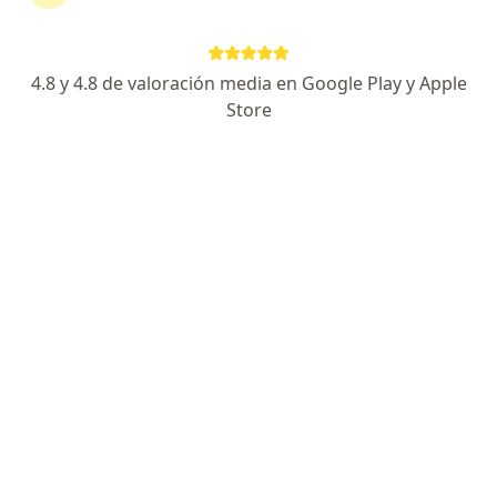
continuar tu tratamiento sin salir de casa. Si lo
necesitas, también puedes reservar una cita
presencial.
4.8 y 4.8 de valoración media en Google Play y Apple
Store
Mostrar especialistas
¿Cómo funciona?
Expertos en acoso laboral
Laura Moreno
Psicólogo, Médico estético
Bogotá