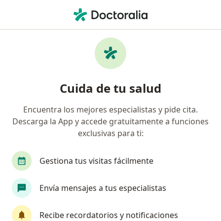
Men
Enfermedad Del Reflujo Gastroesofágico - Bebé • Sopó, Cundinamarca
Filtros
• 1
Seguro
Mapa
Especialistas en Enfermedad del Reflujo
Cuida de tu salud
Gastroesofágico - Bebé en Sopó
Encuentra los mejores especialistas y pide cita.
Descarga la App y accede gratuitamente a funciones
¿Qué especialidad estás buscando?
exclusivas para ti:
Pediatra
Fisioterapeuta
Gestiona tus visitas fácilmente
Envía mensajes a tus especialistas
Recibe recordatorios y notificaciones