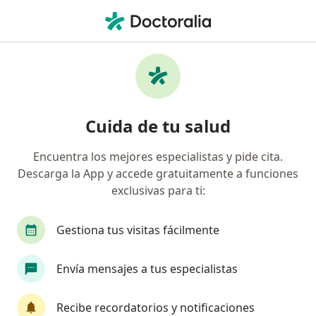
Men
Enfermedad Pélvica Inflamatoria • Pereira, Risaralda
Filtros
• 1
Seguro
Mapa
Especialistas en Enfermedad pélvica
Cuida de tu salud
inflamatoria en Pereira
Encuentra los mejores especialistas y pide cita.
Descarga la App y accede gratuitamente a funciones
¿Qué especialidad estás buscando?
exclusivas para ti:
Ginecólogo
Gestiona tus visitas fácilmente
Envía mensajes a tus especialistas
Recibe recordatorios y notificaciones