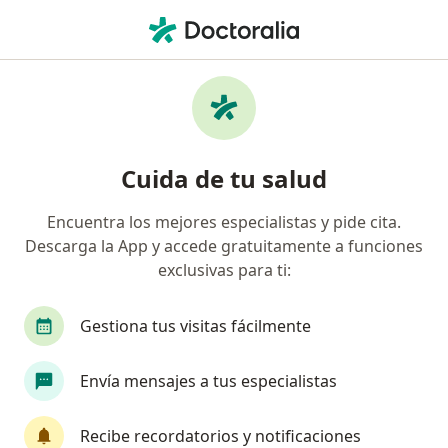
Men
Dismenorrea • Pereira, Risaralda
Filtros
• 1
Seguro
Mapa
Especialistas en Dismenorrea en Pereira
Cuida de tu salud
Encuentra los mejores especialistas y pide cita.
¿Qué especialidad estás buscando?
Descarga la App y accede gratuitamente a funciones
Ginecólogo
Medico alternativo
Médico ge
exclusivas para ti:
Gestiona tus visitas fácilmente
Envía mensajes a tus especialistas
Recibe recordatorios y notificaciones