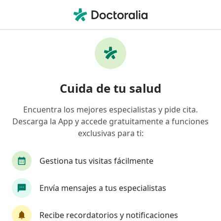
Men
Embarazo • Pereira, Risaralda
Filtros
• 1
Seguro
Mapa
Especialistas en Embarazo en Pereira
Cuida de tu salud
Encuentra los mejores especialistas y pide cita.
¿Qué especialidad estás buscando?
Descarga la App y accede gratuitamente a funciones
Ginecólogo
exclusivas para ti:
Gestiona tus visitas fácilmente
Envía mensajes a tus especialistas
Recibe recordatorios y notificaciones