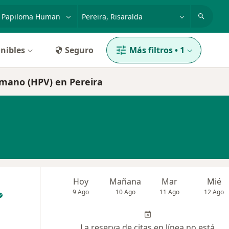
dad, enfermedad o nombre
p. ej. Bogotá
nibles
Seguro
Más filtros
•
1
umano (HPV) en Pereira
Hoy
Mañana
Mar
Mié
9 Ago
10 Ago
11 Ago
12 Ago
La reserva de citas en línea no está