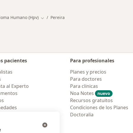
iloma Humano (Hpv)
Pereira
Cambiar de ciudad
os pacientes
Para profesionales
listas
Planes y precios
s
Para doctores
ta al Experto
Para clinicas
amentos
Noa Notes
nuevo
os
Recursos gratuitos
medades
Condiciones de los Planes
tas Frecuentes
Doctoralia
ión para móvil
e