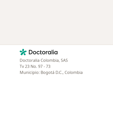
Contacto
Doctoralia - Página de inicio
Doctoralia Colombia, SAS
Tv 23 No. 97 - 73
Municipio: Bogotá D.C., Colombia