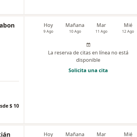
Pabon
Hoy
Mañana
Mar
Mié
9 Ago
10 Ago
11 Ago
12 Ago
La reserva de citas en línea no está
disponible
Solicita una cita
sde $ 10
tián
Hoy
Mañana
Mar
Mié