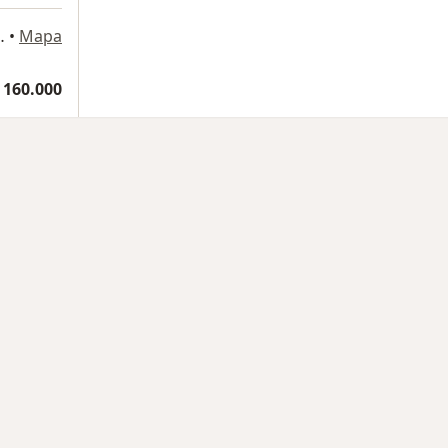
orio 1008, Pereira
•
Mapa
 160.000
rmedades en Pereira