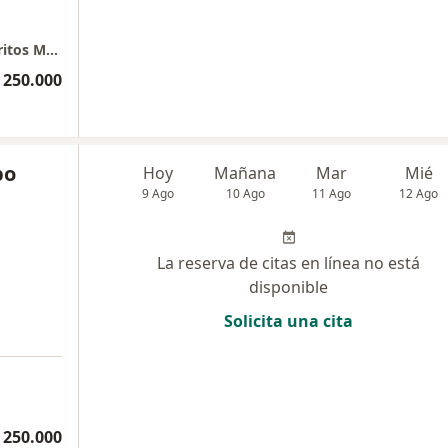
Consultorio Dra. Salomé Ginecobstetra- Cerritos Mall . Cons 405.
 250.000
po
Hoy
Mañana
Mar
Mié
9 Ago
10 Ago
11 Ago
12 Ago
La reserva de citas en línea no está
disponible
Solicita una cita
 250.000