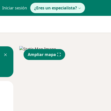
Iniciar sesión
¿Eres un especialista?
Ampliar mapa
Jue
Vie
Sáb
13 Ago
14 Ago
15 Ago