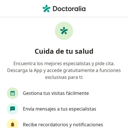
Men
Envejecimiento Facial • Cartagena, Bolívar
Filtros
• 1
Mapa
Especialistas en Envejecimiento facial en
Cuida de tu salud
Cartagena
Encuentra los mejores especialistas y pide cita.
Descarga la App y accede gratuitamente a funciones
¿Qué especialidad estás buscando?
exclusivas para ti:
Médico estético
Médico general
Cirujano 
Gestiona tus visitas fácilmente
Envía mensajes a tus especialistas
Recibe recordatorios y notificaciones