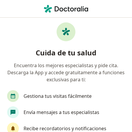
Men
Acné • Cartagena, Bolívar
Filtros
• 1
Seguro
Mapa
Especialistas en Acné en Cartagena
Cuida de tu salud
Encuentra los mejores especialistas y pide cita.
¿Qué especialidad estás buscando?
Descarga la App y accede gratuitamente a funciones
Dermatólogo
Médico general
Médico esté
exclusivas para ti:
Gestiona tus visitas fácilmente
Envía mensajes a tus especialistas
Recibe recordatorios y notificaciones