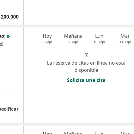
 200.000
ez
Hoy
Mañana
Lun
Mar
8 Ago
9 Ago
10 Ago
11 Ago
ás
La reserva de citas en línea no está
disponible
Solicita una cita
pecificar