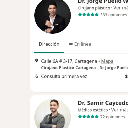
Dr. Jorge Puello 
·
Ver m
Cirujano plástico
333 opiniones
Dirección
En línea
Calle 6A # 3-17, Cartagena
•
Mapa
Cirujano Plastico Cartagena - Dr Jorge Puel
Consulta primera vez
$
Dr. Samir Cayced
·
Ver má
Médico estético
72 opiniones