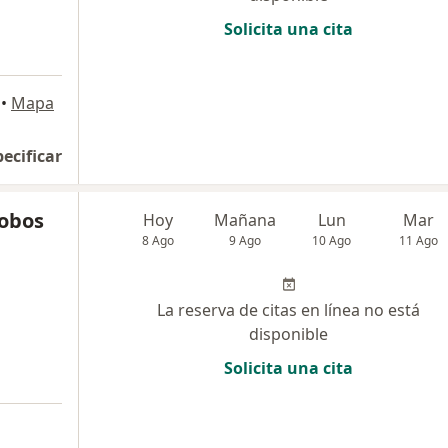
Solicita una cita
a
•
Mapa
pecificar
lobos
Hoy
Mañana
Lun
Mar
8 Ago
9 Ago
10 Ago
11 Ago
La reserva de citas en línea no está
disponible
Solicita una cita