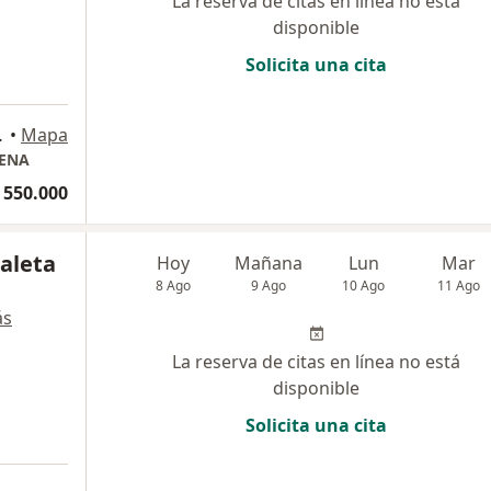
La reserva de citas en línea no está
disponible
Solicita una cita
1#, Cartagena
•
Mapa
GENA
 550.000
aleta
Hoy
Mañana
Lun
Mar
8 Ago
9 Ago
10 Ago
11 Ago
ás
La reserva de citas en línea no está
disponible
Solicita una cita