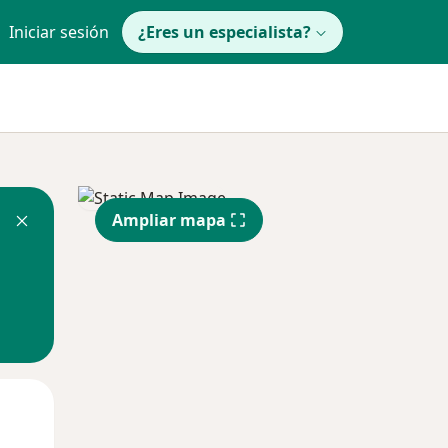
Iniciar sesión
¿Eres un especialista?
Ampliar mapa
Mié
Jue
Vie
12 Ago
13 Ago
14 Ago