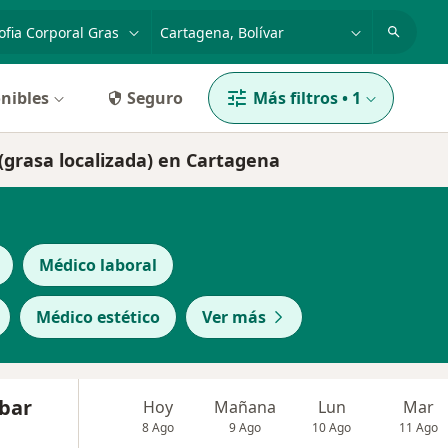
dad, enfermedad o nombre
p. ej. Bogotá
nibles
Seguro
Más filtros
•
1
 (grasa localizada) en Cartagena
Médico laboral
Médico estético
Ver más
bar
Hoy
Mañana
Lun
Mar
8 Ago
9 Ago
10 Ago
11 Ago