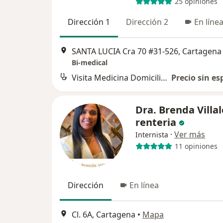
25 opiniones
Dirección 1
Dirección 2
En líne
SANTA LUCIA Cra 70 #31-526, Cartagena
Bi-medical
Visita Medicina Domiciliaria
Precio sin es
Dra. Brenda Villa
renteria
·
Ver más
Internista
11 opiniones
Dirección
En línea
Cl. 6A, Cartagena
•
Mapa