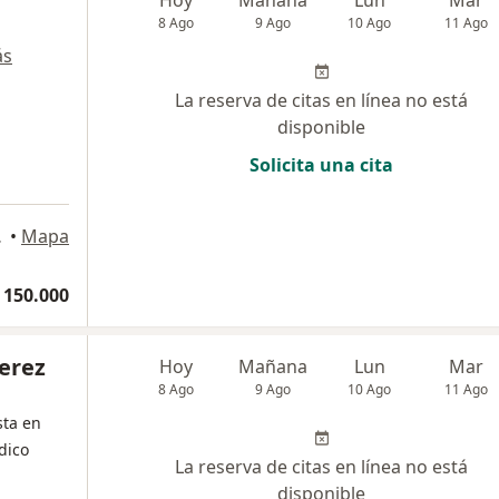
Hoy
Mañana
Lun
Mar
8 Ago
9 Ago
10 Ago
11 Ago
ás
La reserva de citas en línea no está
disponible
Solicita una cita
artagena
•
Mapa
 150.000
erez
Hoy
Mañana
Lun
Mar
8 Ago
9 Ago
10 Ago
11 Ago
sta en
dico
La reserva de citas en línea no está
disponible