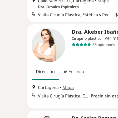
Calle 30 # 20 - 71, Cartagena
•
Mapa
Dra. Omaira Espitaleta
Visita Cirugía Plástica, Estética y Reconstructiva
$
Dra. Akeber Ibañ
·
Ver m
Cirujano plástico
86 opiniones
Dirección
En línea
Cartagena
•
Mapa
Visita Cirugía Plástica, Estética y Reconstructiva
Precio sin es