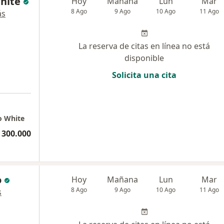
White
Hoy
Mañana
Lun
Mar
8 Ago
9 Ago
10 Ago
11 Ago
ás
La reserva de citas en línea no está
disponible
Solicita una cita
lo White
 300.000
o
Hoy
Mañana
Lun
Mar
8 Ago
9 Ago
10 Ago
11 Ago
s