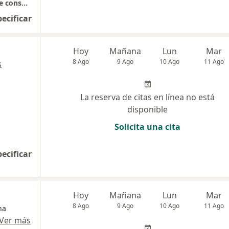
Castillogrande, centro medico // bocagrande consultorio 401
pecificar
Hoy
Mañana
Lun
Mar
8 Ago
9 Ago
10 Ago
11 Ago
s
La reserva de citas en línea no está
disponible
Solicita una cita
pecificar
Hoy
Mañana
Lun
Mar
8 Ago
9 Ago
10 Ago
11 Ago
na
Ver más