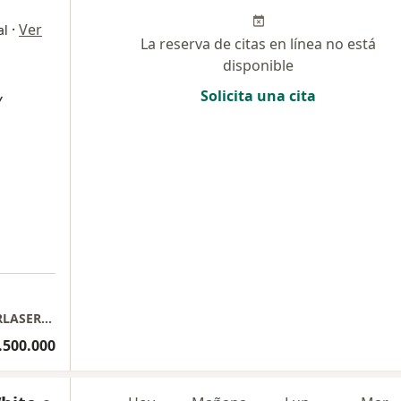
·
Ver
al
La reserva de citas en línea no está
disponible
Solicita una cita
Y
DOCTOR ARMANDO ESCOBAR JUYO-DOCTORLASERCOLOMBIA
.500.000