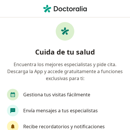
Men
Faringitis Faringoamigdalitis • Sabaneta, Antioquia
Filtros
• 1
Seguro
Mapa
Especialistas en
Cuida de tu salud
Faringitis/Faringoamigdalitis en Sabaneta
Encuentra los mejores especialistas y pide cita.
Descarga la App y accede gratuitamente a funciones
¿Qué especialidad estás buscando?
exclusivas para ti:
Otorrinolaringólogo
Pediatra
Ginecólogo
Gestiona tus visitas fácilmente
Envía mensajes a tus especialistas
Recibe recordatorios y notificaciones