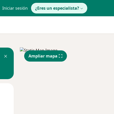
Iniciar sesión
¿Eres un especialista?
Ampliar mapa
Lun
Mar
Mié
10 Ago
11 Ago
12 Ago