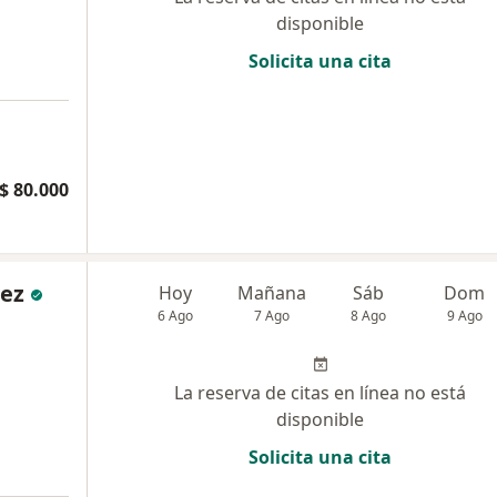
disponible
Solicita una cita
$ 80.000
lez
Hoy
Mañana
Sáb
Dom
6 Ago
7 Ago
8 Ago
9 Ago
La reserva de citas en línea no está
disponible
Solicita una cita