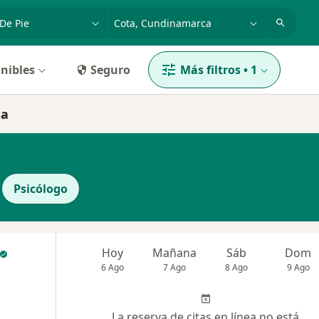
dad, enfermedad o nombre
p. ej. Bogotá
nibles
Seguro
Más filtros
•
1
ta
Psicólogo
Hoy
Mañana
Sáb
Dom
6 Ago
7 Ago
8 Ago
9 Ago
La reserva de citas en línea no está