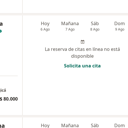
a
Hoy
Mañana
Sáb
Dom
6 Ago
7 Ago
8 Ago
9 Ago
La reserva de citas en línea no está
disponible
Solicita una cita
jicá
$ 80.000
na
Hoy
Mañana
Sáb
Dom