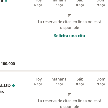
ra
Hoy
Mañana
Sáb
Dom
6 Ago
7 Ago
8 Ago
9 Ago
La reserva de citas en línea no está
disponible
Solicita una cita
 100.000
Hoy
Mañana
Sáb
Dom
SALUD
6 Ago
7 Ago
8 Ago
9 Ago
ía,
La reserva de citas en línea no está
disponible