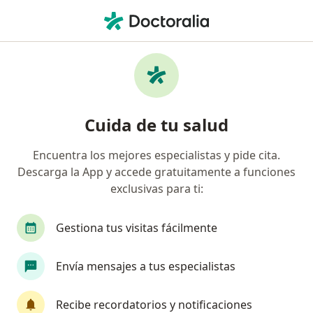
Men
Ginecomastia • Popayán, Cauca
Filtros
• 1
Mapa
Especialistas en Ginecomastia en Popayán
Cuida de tu salud
Encuentra los mejores especialistas y pide cita.
¿Qué especialidad estás buscando?
Descarga la App y accede gratuitamente a funciones
Endocrinólogo
Internista
Cirujano plásti
exclusivas para ti:
Gestiona tus visitas fácilmente
Envía mensajes a tus especialistas
Recibe recordatorios y notificaciones