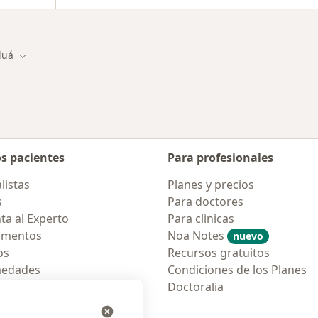
luá
r de ciudad
Cambiar de ciudad
os pacientes
Para profesionales
listas
Planes y precios
s
Para doctores
ta al Experto
Para clinicas
amentos
Noa Notes
nuevo
os
Recursos gratuitos
medades
Condiciones de los Planes
tas Frecuentes
Doctoralia
ión para móvil