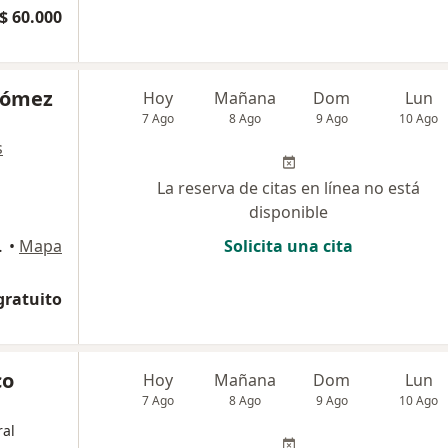
$ 60.000
 Gómez
Hoy
Mañana
Dom
Lun
7 Ago
8 Ago
9 Ago
10 Ago
s
La reserva de citas en línea no está
disponible
RE, Tuluá
•
Mapa
Solicita una cita
gratuito
co
Hoy
Mañana
Dom
Lun
7 Ago
8 Ago
9 Ago
10 Ago
al