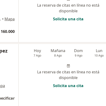
La reserva de citas en línea no está
disponible
io Elitix, Tuluá
•
Mapa
Solicita una cita
 160.000
ópez
Hoy
Mañana
Dom
Lun
7 Ago
8 Ago
9 Ago
10 Ago
La reserva de citas en línea no está
disponible
pa
Solicita una cita
pecificar