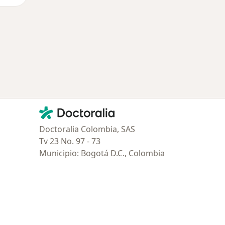
Contacto
Doctoralia - Página de inicio
Doctoralia Colombia, SAS
Tv 23 No. 97 - 73
Municipio: Bogotá D.C., Colombia