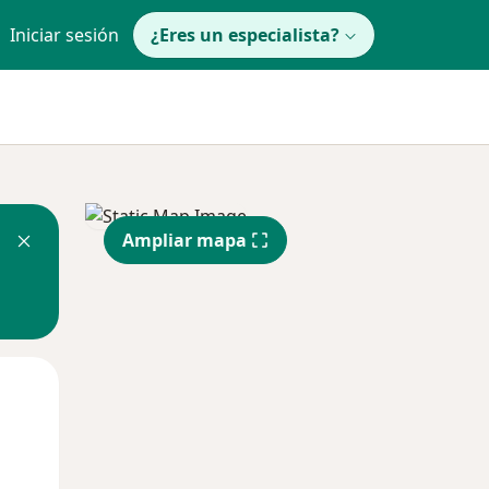
Iniciar sesión
¿Eres un especialista?
Ampliar mapa
Mar
Mié
Jue
11 Ago
12 Ago
13 Ago