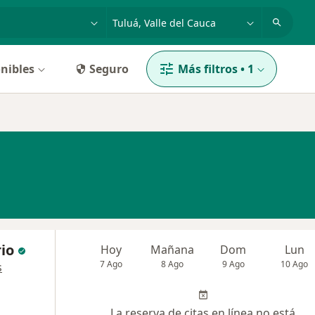
dad, enfermedad o nombre
p. ej. Bogotá
nibles
Seguro
Más filtros
•
1
io
Hoy
Mañana
Dom
Lun
7 Ago
8 Ago
9 Ago
10 Ago
s
La reserva de citas en línea no está