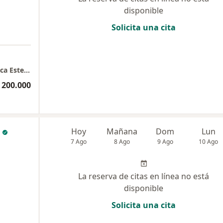
disponible
Solicita una cita
Consulta presencial DR Adriana Osorio Medica Estetica
 200.000
Hoy
Mañana
Dom
Lun
7 Ago
8 Ago
9 Ago
10 Ago
La reserva de citas en línea no está
disponible
Solicita una cita